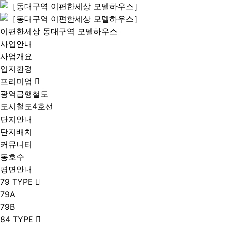
이편한세상 동대구역 모델하우스
사업안내
사업개요
입지환경
프리미엄
광역급행철도
도시철도4호선
단지안내
단지배치
커뮤니티
동호수
평면안내
79 TYPE
79A
79B
84 TYPE