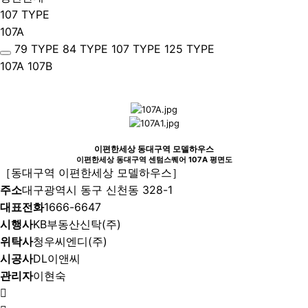
107 TYPE
107A
79 TYPE
84 TYPE
107 TYPE
125 TYPE
107A
107B
이편한세상 동대구역 모델하우스
이편한세상 동대구역 센텀스퀘어 107A 평면도
［동대구역 이편한세상 모델하우스］
주소
대구광역시 동구 신천동 328-1
대표전화
1666-6647
시행사
KB부동산신탁(주)
위탁사
청우씨엔디(주)
시공사
DL이앤씨
관리자
이현숙